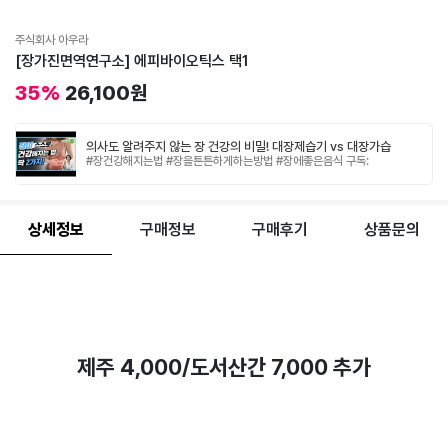
주식회사 아우라
[장가진면역연구소] 에피바이오틱스 택1
35%
26,100원
의사도 알려주지 않는 장 건강의 비밀! 대장제습기 vs 대장가습
기. 장에 좋은 음식 [정라레]
#장건강해지는법 #장을튼튼하게하는방법 #장에좋은음식 구독:
http://bit.ly/정라레 인스타그램:
http://instagram.com/lifestyle_doctor100 식치합시다 정
세연 한의원: www.sikchilife.com 진료 예약 문의:
02.573.7050 (카카오채널. http://pf.kakao.com/_PauKb)
상세정보
구매정보
구매후기
상품문의
비지니스 문의: elly.chungsy@gmail.com [필독] 1. 유튜브의 성
격상 개인적인 건강 상담이나 영양제, 약물 추천 등은 답변이 어렵사오
니 이점 양해해 주시기 바랍니다. 2. 건강하고 유익한 채널을 유지하기
위해서 비방, 욕설, 듣기 거북한 글 등은 관리자가 삭제할 수 있음을 미
리 알려드립니다. [Disclaimer] 본 영상은 개개인의 진단이나 치료 목
적이 아니라 전반적인 건강증진을 위한 정보제공을 목적으로 한 정세연
한의사의 개인적인 의견이며 시청하시는 분들의 체질, 가족력, 기왕력
등에 따라 다른 결과가 나올 수 있음을 알려드립니다. This Youtube
channel is not intended to diagnose, treat or cure any
disease or health condition. It cannot be a substitute
제주 4,000/도서산간 7,000 추가
for any medical treatment. Every content is solely
personal opinion and it can have different results
according to individual constitution, past history,
family history, etc.